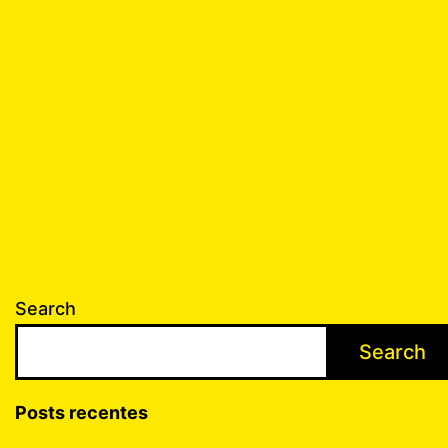
Melhor
Suplemento
para
Ganhar
Massa
Muscular
Search
Search
Posts recentes