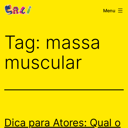
Skip
festivalsaci.com.br
Menu
to
content
Tag:
massa
muscular
Dica para Atores: Qual o