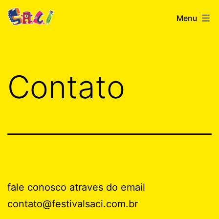
Skip
festivalsaci.com.br
Menu
to
content
Contato
fale conosco atraves do email
contato@festivalsaci.com.br