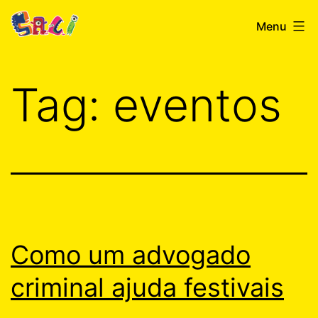
Skip
festivalsaci.com.br
Menu
to
content
Tag:
eventos
Como um advogado
criminal ajuda festivais