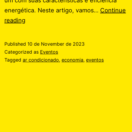
um com suas características e eficiência
energética. Neste artigo, vamos…
Continue
Qual
reading
o
ar
Published
10 de November de 2023
condicionado
Categorized as
Eventos
mais
Tagged
ar condicionado
,
economia
,
eventos
econômico
para
eventos?