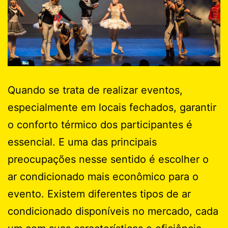
Quando se trata de realizar eventos,
especialmente em locais fechados, garantir
o conforto térmico dos participantes é
essencial. E uma das principais
preocupações nesse sentido é escolher o
ar condicionado mais econômico para o
evento. Existem diferentes tipos de ar
condicionado disponíveis no mercado, cada